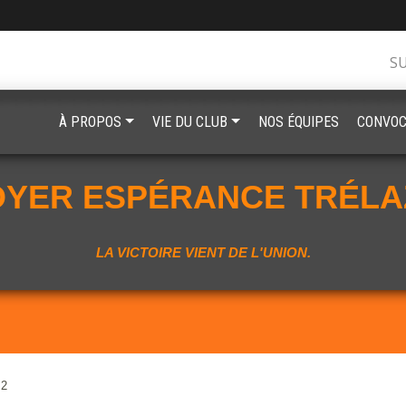
S
À PROPOS
VIE DU CLUB
NOS ÉQUIPES
CONVOC
OYER ESPÉRANCE TRÉLA
LA VICTOIRE VIENT DE L'UNION.
 2